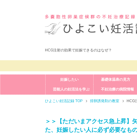
HCG注射の効果で妊娠できるのはなぜ？
妊娠したい
基礎体温表の見方
芸能人の妊活法を学ぶ
不妊治療の病院情報
ひよこい妊活記録 TOP
排卵誘発剤の教室
HC
＞＞【ただいまアクセス急上昇】
た、妊娠したい人に必ず必要なも