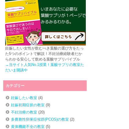
妊娠したい女性が飲むべき葉酸の選び方をたっ
た5つのポイントで解説！不妊治療経験者だか
らわかる安心して飲める葉酸サプリバイブル
→当サイト人気No.1授業！葉酸サプリの教室た
だいま開講中
カテゴリー
妊娠したい教室
(4)
妊娠初期症状の教室
(9)
不妊治療の教室
(20)
多嚢胞性卵巣症候群(PCOS)の教室
(2)
黄体機能不全の教室
(5)