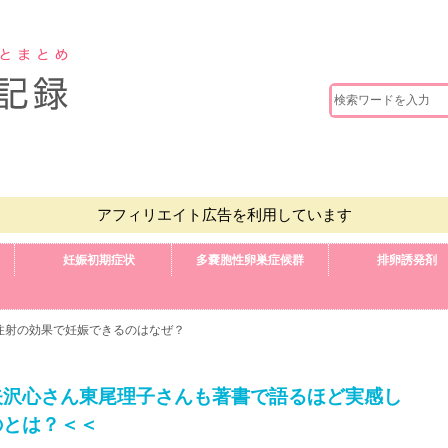
アフィリエイト広告を利用しています
妊娠初期症状
多嚢胞性卵巣症候群
排卵誘発剤
G注射の効果で妊娠できるのはなぜ？
矢沢心さん東尾理子さんも著書で語るほど実感し
のとは？＜＜